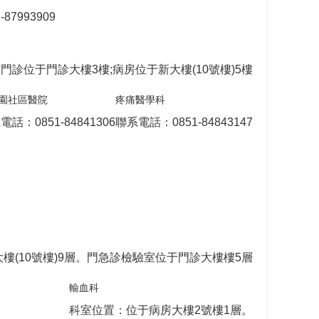
87993909
門診位于門診大樓3樓;病房位于新大樓(10號樓)5樓
園社區醫院
疼痛醫學科
電話：0851-84841306
聯系電話：0851-84843147
樓(10號樓)9層。門急診檢驗室位于門診大樓樓5層
輸血科
科室位置：位于病房大樓2號樓1層。