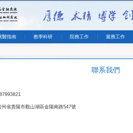
就醫指南
教學科研
院務工作
黨務工作
聯系我們
7993821
州省貴陽市觀山湖區金陽南路547號