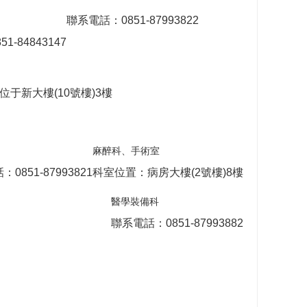
聯系電話：0851-87993822
1-84843147
于新大樓(10號樓)3樓
麻醉科、手術室
0851-87993821
科室位置：病房大樓(2號樓)8樓
醫學裝備科
聯系電話：0851-87993882