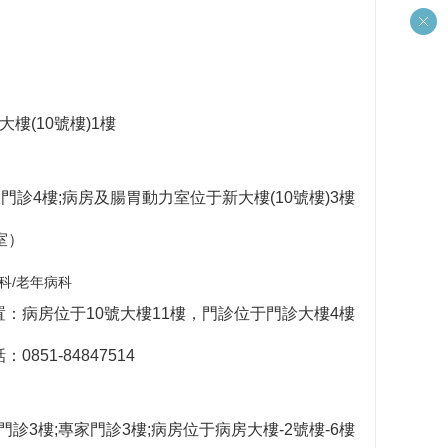
樓(10號樓)1樓
診4樓;病房及腸胃動力室位于新大樓(10號樓)3樓
室）
科/老年病科
置：病房位于10號大樓11樓，門診位于門診大樓4樓
0851-84847514
診3樓;專家門診3樓;病房位于病房大樓-2號樓-6樓