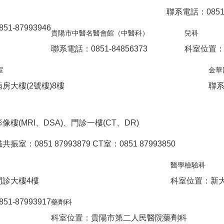
聯系電話：0851-
1-87993946
貴陽市中醫名醫會館（中醫科）
兒科
聯系電話：0851-84856373
科室位置：
室
金華
房大樓(2號樓)8樓
聯系
樓(MRI、DSA)、門診一樓(CT、DR)
室：0851 87993879 CT室：0851 87993850
醫學檢驗科
門診大樓4樓
科室位置：新大
1-87993917
藥劑科
科室位置：貴陽市第二人民醫院藥劑科