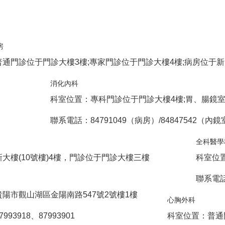
房
通門診位于門診大樓3樓;專家門診位于門診大樓4樓;病房位于新大
消化內科
科室位置：專科門診位于門診大樓4樓;胃、腸鏡室門
聯系電話：84791049（病房）/84847542（內鏡
全科醫學
大樓(10號樓)4樓，門診位于門診大樓三樓
科室位
聯系電話：
陽市觀山湖區金陽南路547號2號樓1樓
心胸外科
93918、87993901
科室位置：普通門