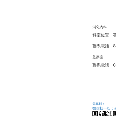
消化內科
科室位置：專
聯系電話：84
監察室
聯系電話：085
分享到：
微信扫一扫：