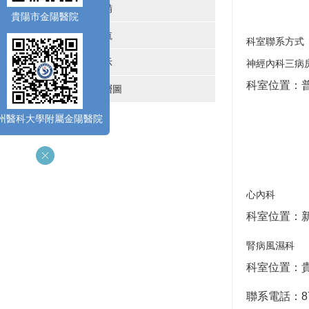
醫院設備
貴陽市金陽醫院
來院導航
科室聯系方式
疏散圖示
神經內科三病
科室位置：普
醫院樓層圖
州醫科大學附屬金陽醫院
心內科
科室位置：新
腎病風濕科
科室位置：貴
聯系電話：879