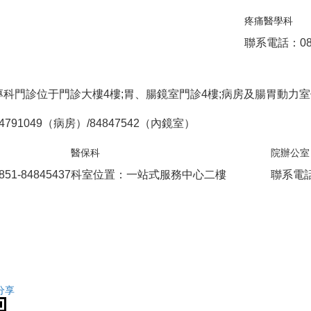
疼痛醫學科
聯系電話：085
科門診位于門診大樓4樓;胃、腸鏡室門診4樓;病房及腸胃動力室位
791049（病房）/84847542（內鏡室）
醫保科
院辦公室
1-84845437
科室位置：一站式服務中心二樓
聯系電話：
分享