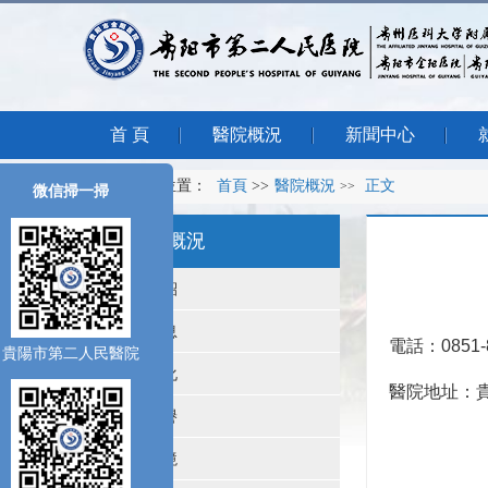
首 頁
醫院概況
新聞中心
您所在的位置：
首頁
>>
醫院概況
正文
>>
微信掃一掃
醫院概況
醫院介紹
領導信息
電話：0851-8
貴陽市第二人民醫院
醫院文化
醫院地址：貴
醫院榮譽
醫院環境