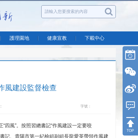
護理園地
健康宣教
下載中心
作風建設監督檢查
：
字號：
“四風”。按照習總書記“作風建設一定要咬
TOP
紀委書記、貴陽市第一紀檢組副組長龍愛英帶領作風建