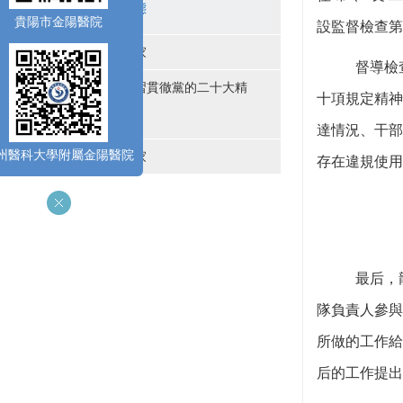
紀檢動態
貴陽市金陽醫院
設監督檢查第
職工之家
督導檢
深入學習貫徹黨的二十大精
十項規定精神
神
達情況、干部
州醫科大學附屬金陽醫院
青年之家
存在違規使用
最后，
隊負責人參與
所做的工作給
后的工作提