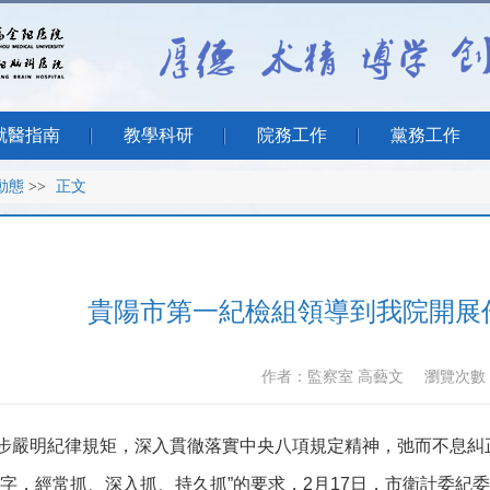
就醫指南
教學科研
院務工作
黨務工作
動態
>>
正文
貴陽市第一紀檢組領導到我院開展
作者：監察室 高藝文
瀏覽次數
步嚴明紀律規矩，深入貫徹落實中央八項規定精神，弛而不息糾正
長’二字，經常抓、深入抓、持久抓”的要求，2月17日，市衛計委