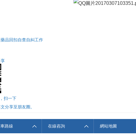
展藥品回扣自查自糾工作
分享
”，扫一下
本文分享至朋友圈。
乘車路線
在線咨詢
網站地圖