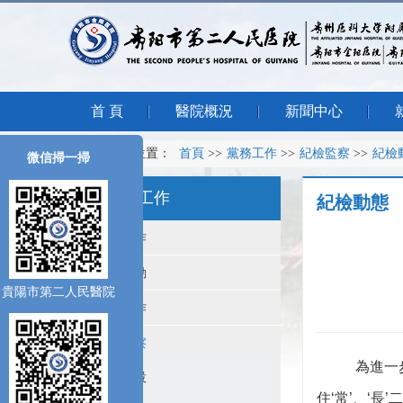
首 頁
醫院概況
新聞中心
您所在的位置：
首頁
>>
黨務工作
>>
紀檢監察
>>
紀檢
微信掃一掃
黨務工作
紀檢動態
黨建工作
支部活動
貴陽市第二人民醫院
人才工作
紀檢監察
為進一
行風建設
住‘常’、‘