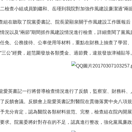
二檢查小組成員劉繼和、岳瑾到我院對加強作風建設廉潔過“兩節
查組在聽取了院黨委書記、院長梁顯泉關于作風建設工作匯報后
情況以及“兩節”期間抓作風建設情況進行檢查，詳細查閱了黨
任免、公務接待、公車使用等材料，重點在財務上抽查了學習、
“三公”經費，超范圍發放各類獎金、過節費，違規發放津補貼等
龍愛英書記一行將督導檢查情況進行了反饋，監察室、財務科、
了反饋會議。反饋會上龍愛英書記對醫院在貫徹落實中央八項規
予充分肯定，認為醫院各類材料規范、完整，檢查組在院內開展
出要求。院黨委將針對存在的不足，認真進行整改，強化黨風廉政