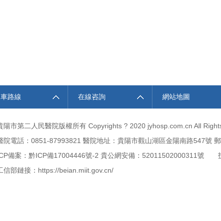
乘車路線
在線咨詢
網站地圖
貴陽市第二人民醫院版權所有
Copyrights ? 2020 jyhosp.com.cn All Righ
醫院電話：0851-87993821 醫院地址：貴陽市觀山湖區金陽南路547號 郵
ICP備案：黔ICP備
17004446號-2
貴公網安備：52011502000311號
技
工信部鏈接：
https://beian.miit.gov.cn/